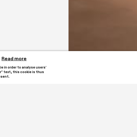
Read more
 in order to analyse users’ 
” text, this cookie is thus 
nsent.
Incontro con le storie di
quello che poteva sembrare
ti
Federica Mingozzi è inseg
Linguistico Carlo Albert
Storico per la Resisten