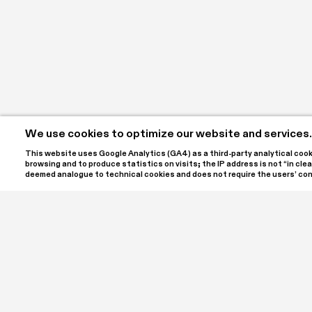
We use cookies to optimize our website and services.
This website uses Google Analytics (GA4) as a third-party analytical cookie
browsing and to produce statistics on visits; the IP address is not “in clear
Federica Mingozzi
deemed analogue to technical cookies and does not require the users’ co
Sulla fragilità. 

Storie di artisti diversamente for