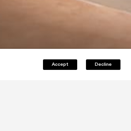
Accept
Decline
 artisti che, in tempi diversi, hanno saputo trasformare 
 un limite, la loro fragilità, in un punto di forza. 
nante di Materie letterarie al Liceo Classico e 
o di Novara, attualmente comandata presso l'Istituto 
za e la Società Contemporanea di Novara come 